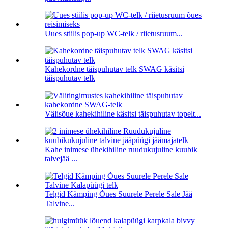
Uues stiilis pop-up WC-telk / riietusruum...
Kahekordne täispuhutav telk SWAG käsitsi
täispuhutav telk
Välisõue kahekihiline käsitsi täispuhutav topelt...
Kahe inimese ühekihiline ruudukujuline kuubik
talvejää ...
Telgid Kämping Õues Suurele Perele Sale Jää
Talvine...