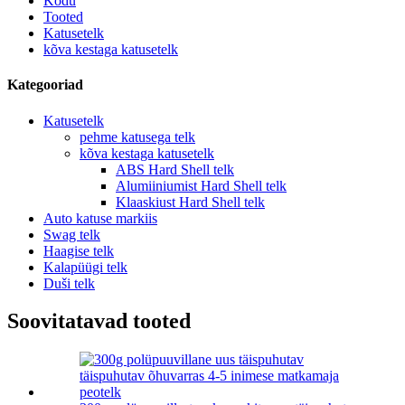
Kodu
Tooted
Katusetelk
kõva kestaga katusetelk
Kategooriad
Katusetelk
pehme katusega telk
kõva kestaga katusetelk
ABS Hard Shell telk
Alumiiniumist Hard Shell telk
Klaaskiust Hard Shell telk
Auto katuse markiis
Swag telk
Haagise telk
Kalapüügi telk
Duši telk
Soovitatavad tooted