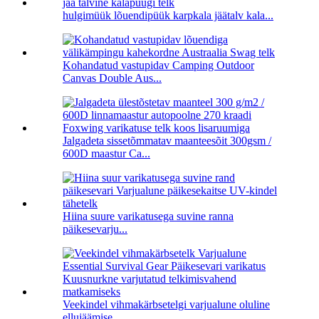
hulgimüük lõuendipüük karpkala jäätalv kala...
Kohandatud vastupidav Camping Outdoor
Canvas Double Aus...
Jalgadeta sissetõmmatav maanteesõit 300gsm /
600D maastur Ca...
Hiina suure varikatusega suvine ranna
päikesevarju...
Veekindel vihmakärbsetelgi varjualune oluline
ellujäämise...