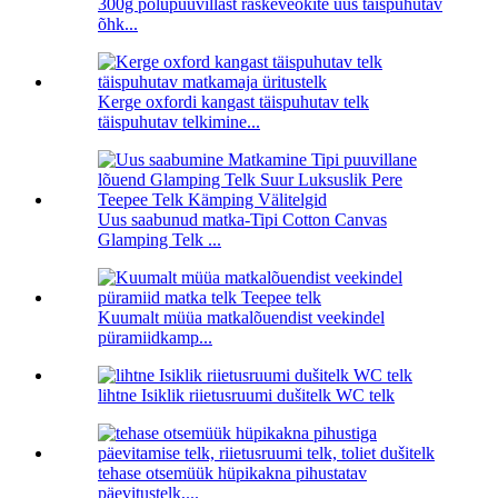
300g polüpuuvillast raskeveokite uus täispuhutav
õhk...
Kerge oxfordi kangast täispuhutav telk
täispuhutav telkimine...
Uus saabunud matka-Tipi Cotton Canvas
Glamping Telk ...
Kuumalt müüa matkalõuendist veekindel
püramiidkamp...
lihtne Isiklik riietusruumi dušitelk WC telk
tehase otsemüük hüpikakna pihustatav
päevitustelk,...