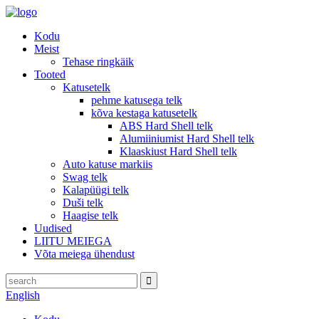
Kodu
Meist
Tehase ringkäik
Tooted
Katusetelk
pehme katusega telk
kõva kestaga katusetelk
ABS Hard Shell telk
Alumiiniumist Hard Shell telk
Klaaskiust Hard Shell telk
Auto katuse markiis
Swag telk
Kalapüügi telk
Duši telk
Haagise telk
Uudised
LIITU MEIEGA
Võta meiega ühendust
English