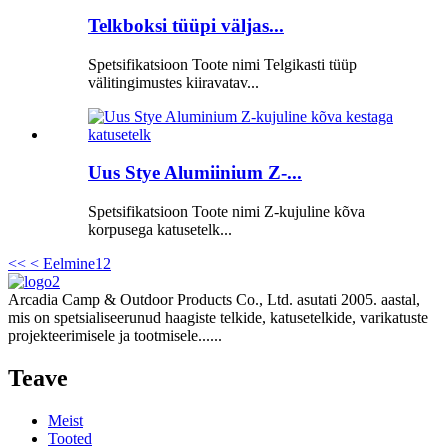
Telkboksi tüüpi väljas...
Spetsifikatsioon Toote nimi Telgikasti tüüp
välitingimustes kiiravatav...
Uus Stye Alumiinium Z-...
Spetsifikatsioon Toote nimi Z-kujuline kõva
korpusega katusetelk...
<<
< Eelmine
1
2
Arcadia Camp & Outdoor Products Co., Ltd. asutati 2005. aastal,
mis on spetsialiseerunud haagiste telkide, katusetelkide, varikatuste
projekteerimisele ja tootmisele......
Teave
Meist
Tooted