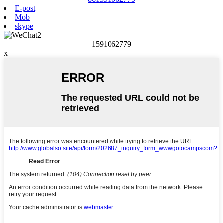
E-post
Mob
skype
1591062779
x