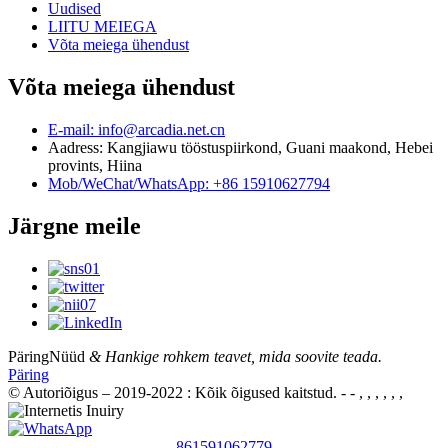
Uudised
LIITU MEIEGA
Võta meiega ühendust
Võta meiega ühendust
E-mail: info@arcadia.net.cn
Aadress: Kangjiawu tööstuspiirkond, Guani maakond, Hebei
provints, Hiina
Mob/WeChat/WhatsApp: +86 15910627794
Järgne meile
Päring
Nüüd
& Hankige rohkem teavet, mida soovite teada.
Päring
© Autoriõigus – 2019-2022 : Kõik õigused kaitstud.
- - , , , , , ,
861591062779