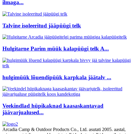
ilmaga...
Talvine isoleeritud jääpüügi telk
Hulgitarne Parim müük kalapüügi telk A...
hulgimüük lõuendipüük karpkala jäätalv ...
Veekindlad hüpikaknad kaasaskantavad
jäävarjualused...
Arcadia Camp & Outdoor Products Co., Ltd. asutati 2005. aastal,