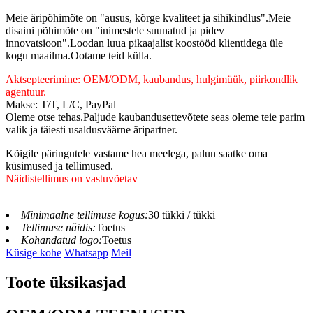
Meie äripõhimõte on "ausus, kõrge kvaliteet ja sihikindlus".Meie
disaini põhimõte on "inimestele suunatud ja pidev
innovatsioon".Loodan luua pikaajalist koostööd klientidega üle
kogu maailma.Ootame teid külla.
Aktsepteerimine: OEM/ODM, kaubandus, hulgimüük, piirkondlik
agentuur.
Makse: T/T, L/C, PayPal
Oleme otse tehas.Paljude kaubandusettevõtete seas oleme teie parim
valik ja täiesti usaldusväärne äripartner.
Kõigile päringutele vastame hea meelega, palun saatke oma
küsimused ja tellimused.
Näidistellimus on vastuvõetav
Minimaalne tellimuse kogus:
30 tükki / tükki
Tellimuse näidis:
Toetus
Kohandatud logo:
Toetus
Küsige kohe
Whatsapp
Meil
Toote üksikasjad