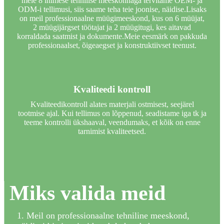
meie 8 inimese tehnilise meeskonnaga tervitame OEM- ja
ODM-i tellimusi, siis saame teha teie joonise, näidise.Lisaks
on meil professionaalne müügimeeskond, kus on 6 müüjat,
2 müügijärgset töötajat ja 2 müügitugi, kes aitavad
korraldada saatmist ja dokumente.Meie eesmärk on pakkuda
professionaalset, õigeaegset ja konstruktiivset teenust.
Kvaliteedi kontroll
Kvaliteedikontroll alates materjali ostmisest, seejärel
tootmise ajal. Kui tellimus on lõppenud, seadistame iga tk ja
teeme kontrolli ükshaaval, veendumaks, et kõik on enne
tarnimist kvaliteetsed.
Miks valida meid
1. Meil ​​on professionaalne tehniline meeskond,