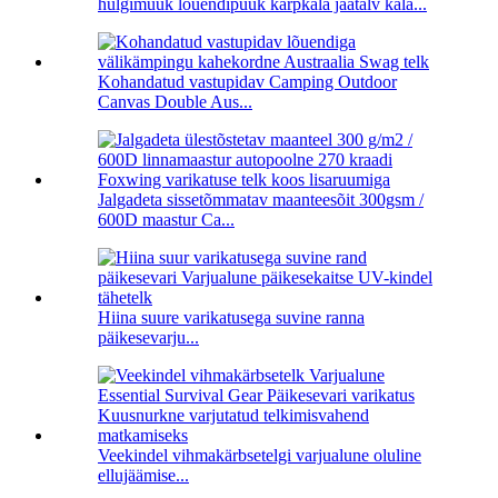
hulgimüük lõuendipüük karpkala jäätalv kala...
Kohandatud vastupidav Camping Outdoor
Canvas Double Aus...
Jalgadeta sissetõmmatav maanteesõit 300gsm /
600D maastur Ca...
Hiina suure varikatusega suvine ranna
päikesevarju...
Veekindel vihmakärbsetelgi varjualune oluline
ellujäämise...