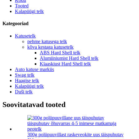
Kodu
Tooted
Kalapüügi telk
Kategooriad
Katusetelk
pehme katusega telk
kõva kestaga katusetelk
ABS Hard Shell telk
Alumiiniumist Hard Shell telk
Klaaskiust Hard Shell telk
Auto katuse markiis
Swag telk
Haagise telk
Kalapüügi telk
Duši telk
Soovitatavad tooted
300g polüpuuvillast raskeveokite uus täispuhutav