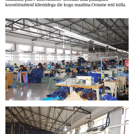
koostöösuhteid klientidega üle kogu maailma.Ootame teid külla.