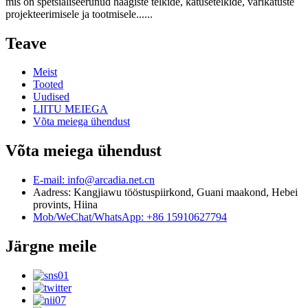
mis on spetsialiseerunud haagiste telkide, katusetelkide, varikatuste
projekteerimisele ja tootmisele......
Teave
Meist
Tooted
Uudised
LIITU MEIEGA
Võta meiega ühendust
Võta meiega ühendust
E-mail: info@arcadia.net.cn
Aadress: Kangjiawu tööstuspiirkond, Guani maakond, Hebei
provints, Hiina
Mob/WeChat/WhatsApp: +86 15910627794
Järgne meile