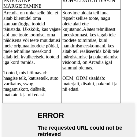
PRIVAATNE
KOHALDATUD DISAIN
MÄRGISTAMINE
Arcadia on uhke selle üle, et
Soovime aidata teil luua
aitab klientidel oma
täpselt sellise toote, nagu
kaubamärgiga tooteid
olete alati ette
täiustada. Ükskõik, kas vajate
kujutanud.Alates tehnilisest
abi uue toote loomisel oma
meeskonnast, kes tagab teie
näidisena või teete muudatusi
toodete toimimise, kuni
meie originaaltoodete põhjal,
hankimismeeskonnani, kes
meie tehniline meeskond
aitab teil realiseerida kõik teie
aitab teil kvaliteetseid tooteid
märgistamise ja pakendamise
iga kord tarnida.
visioonid, on Arcadia igal
sammul olemas.
Tooted, mis hõlmavad:
haagise telk, katusetelk, auto
OEM, ODM sisaldab:
varikatus, swag,
materjali, disaini, pakendit ja
magamiskott, dušitelk,
nii edasi.
matkatelk ja nii edasi.