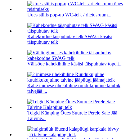
Uues stiilis pop-up WC-telk / riietusruum...
Kahekordne täispuhutav telk SWAG käsitsi
täispuhutav telk
Välisõue kahekihiline käsitsi täispuhutav topelt...
Kahe inimese ühekihiline ruudukujuline kuubik
talvejää ...
Telgid Kämping Õues Suurele Perele Sale Jää
Talvine...