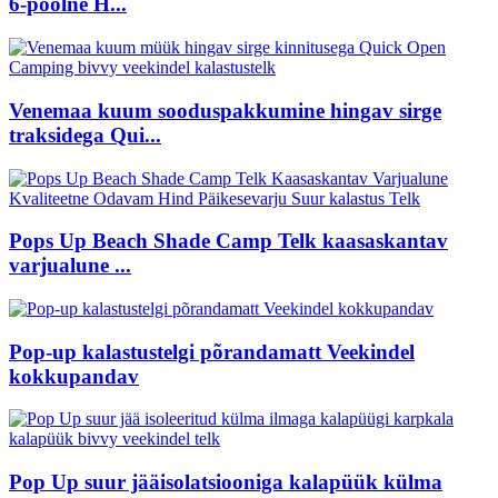
6-poolne H...
Venemaa kuum sooduspakkumine hingav sirge
traksidega Qui...
Pops Up Beach Shade Camp Telk kaasaskantav
varjualune ...
Pop-up kalastustelgi põrandamatt Veekindel
kokkupandav
Pop Up suur jääisolatsiooniga kalapüük külma