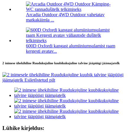
Arcadia Outdoor 4WD Outdoor vahetatav
matkakäimla ...
600D Oxfordi kangast alumiiniumsulamist raam
kergesti avatav...
2 inimese ühekihiline Ruudukujuline kuubikukujuline talvine jääpüügi jäämajatelk
Lühike kirjeldus: