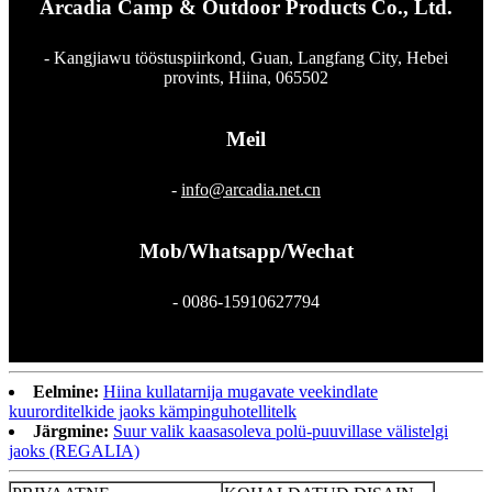
Arcadia Camp & Outdoor Products Co., Ltd.
- Kangjiawu tööstuspiirkond, Guan, Langfang City, Hebei
provints, Hiina, 065502
Meil
-
info@arcadia.net.cn
Mob/Whatsapp/Wechat
- 0086-15910627794
Eelmine:
Hiina kullatarnija mugavate veekindlate
kuurorditelkide jaoks kämpinguhotellitelk
Järgmine:
Suur valik kaasasoleva polü-puuvillase välistelgi
jaoks (REGALIA)