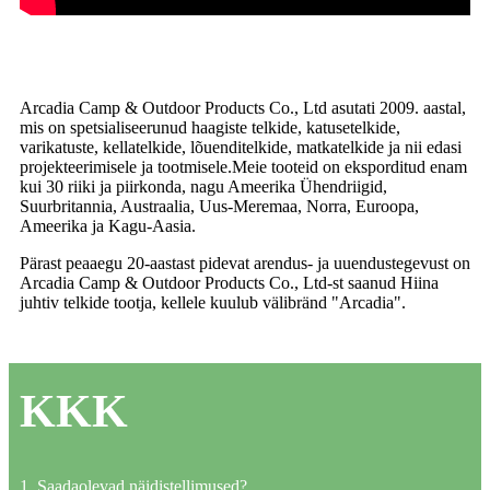
Arcadia Camp & Outdoor Products Co., Ltd asutati 2009. aastal,
mis on spetsialiseerunud haagiste telkide, katusetelkide,
varikatuste, kellatelkide, lõuenditelkide, matkatelkide ja nii edasi
projekteerimisele ja tootmisele.Meie tooteid on eksporditud enam
kui 30 riiki ja piirkonda, nagu Ameerika Ühendriigid,
Suurbritannia, Austraalia, Uus-Meremaa, Norra, Euroopa,
Ameerika ja Kagu-Aasia.
Pärast peaaegu 20-aastast pidevat arendus- ja uuendustegevust on
Arcadia Camp & Outdoor Products Co., Ltd-st saanud Hiina
juhtiv telkide tootja, kellele kuulub välibränd "Arcadia".
KKK
1. Saadaolevad näidistellimused?