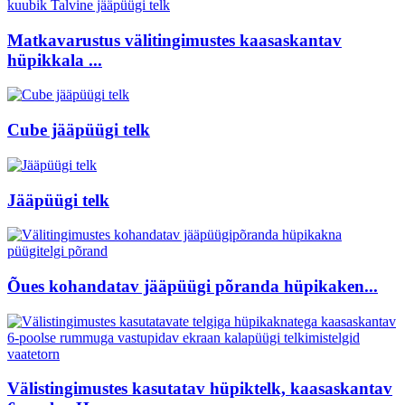
Matkavarustus välitingimustes kaasaskantav
hüpikkala ...
Cube jääpüügi telk
Jääpüügi telk
Õues kohandatav jääpüügi põranda hüpikaken...
Välistingimustes kasutatav hüpiktelk, kaasaskantav