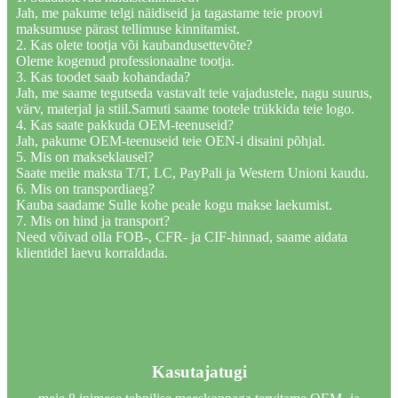
Jah, me pakume telgi näidiseid ja tagastame teie proovi
maksumuse pärast tellimuse kinnitamist.
2. Kas olete tootja või kaubandusettevõte?
Oleme kogenud professionaalne tootja.
3. Kas toodet saab kohandada?
Jah, me saame tegutseda vastavalt teie vajadustele, nagu suurus,
värv, materjal ja stiil.Samuti saame tootele trükkida teie logo.
4. Kas saate pakkuda OEM-teenuseid?
Jah, pakume OEM-teenuseid teie OEN-i disaini põhjal.
5. Mis on makseklausel?
Saate meile maksta T/T, LC, PayPali ja Western Unioni kaudu.
6. Mis on transpordiaeg?
Kauba saadame Sulle kohe peale kogu makse laekumist.
7. Mis on hind ja transport?
Need võivad olla FOB-, CFR- ja CIF-hinnad, saame aidata
klientidel laevu korraldada.
Kasutajatugi