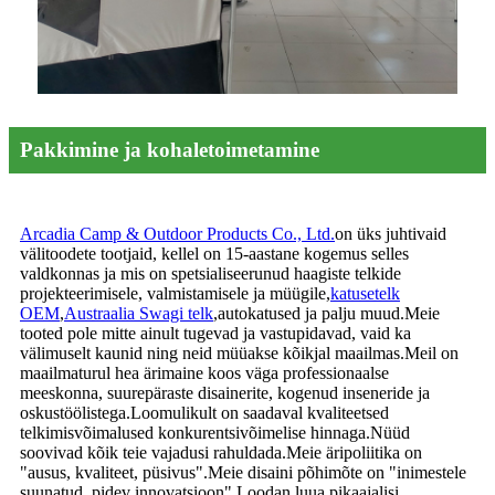
Pakkimine ja kohaletoimetamine
Arcadia Camp & Outdoor Products Co., Ltd.
on üks juhtivaid
välitoodete tootjaid, kellel on 15-aastane kogemus selles
valdkonnas ja mis on spetsialiseerunud haagiste telkide
projekteerimisele, valmistamisele ja müügile,
katusetelk
OEM
,
Austraalia Swagi telk
,
autokatused ja palju muud.Meie
tooted pole mitte ainult tugevad ja vastupidavad, vaid ka
välimuselt kaunid ning neid müüakse kõikjal maailmas.Meil on
maailmaturul hea ärimaine koos väga professionaalse
meeskonna, suurepäraste disainerite, kogenud inseneride ja
oskustöölistega.Loomulikult on saadaval kvaliteetsed
telkimisvõimalused konkurentsivõimelise hinnaga.Nüüd
soovivad kõik teie vajadusi rahuldada.Meie äripoliitika on
"ausus, kvaliteet, püsivus".Meie disaini põhimõte on "inimestele
suunatud, pidev innovatsioon".Loodan luua pikaajalisi