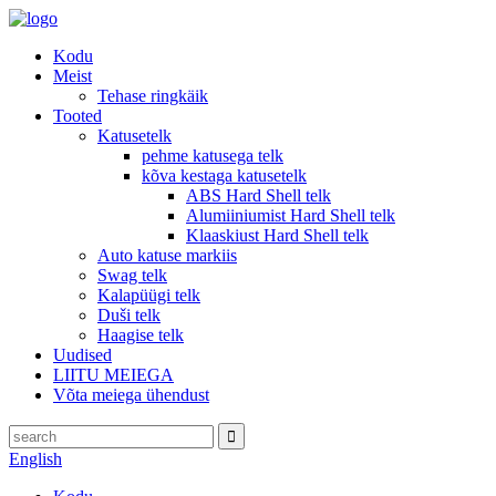
Kodu
Meist
Tehase ringkäik
Tooted
Katusetelk
pehme katusega telk
kõva kestaga katusetelk
ABS Hard Shell telk
Alumiiniumist Hard Shell telk
Klaaskiust Hard Shell telk
Auto katuse markiis
Swag telk
Kalapüügi telk
Duši telk
Haagise telk
Uudised
LIITU MEIEGA
Võta meiega ühendust
English