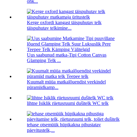
õhk...
Kerge oxfordi kangast täispuhutav telk
täispuhutav telkimine...
Uus saabunud matka-Tipi Cotton Canvas
Glamping Telk ...
Kuumalt müüa matkalõuendist veekindel
püramiidkamp...
lihtne Isiklik riietusruumi dušitelk WC telk
tehase otsemüük hüpikakna pihustatav
päevitustelk,...