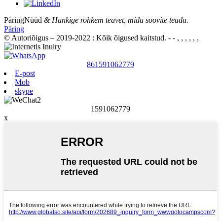
Päring
Nüüd
& Hankige rohkem teavet, mida soovite teada.
Päring
© Autoriõigus – 2019-2022 : Kõik õigused kaitstud.
- - , , , , , ,
861591062779
E-post
Mob
skype
1591062779
x