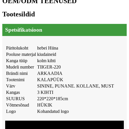
OEM/ODM TEENUSED
Tootesildid
Spetsifikatsioon
Päritolukoht
hebei Hiina
Pooluse materjal
kiudaineid
Kanga tüüp
kolm kihti
Mudeli number
TIIGER-220
Brändi nimi
ARKAADIA
Tootenimi
KALAPÜÜK
Värv
SININE, PUNANE. KOLLANE, MUST
Kangas
3 KIHTI
SUURUS
220*220*185cm
Võtmesõnad
HÜKIK
Logo
Kohandatud logo