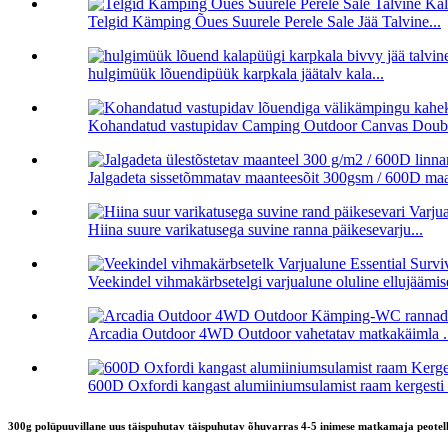
Telgid Kämping Õues Suurele Perele Sale Jää Talvine...
hulgimüük lõuendipüük karpkala jäätalv kala...
Kohandatud vastupidav Camping Outdoor Canvas Doubl
Jalgadeta sissetõmmatav maanteesõit 300gsm / 600D maas
Hiina suure varikatusega suvine ranna päikesevarju...
Veekindel vihmakärbsetelgi varjualune oluline ellujäämise
Arcadia Outdoor 4WD Outdoor vahetatav matkakäimla .
600D Oxfordi kangast alumiiniumsulamist raam kergesti a
300g polüpuuvillane uus täispuhutav täispuhutav õhuvarras 4-5 inimese matkamaja peotel