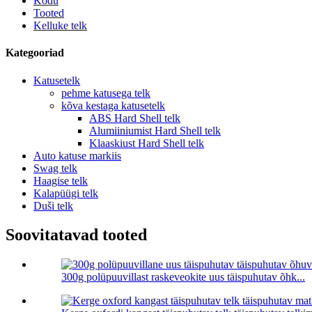
Kodu
Tooted
Kelluke telk
Kategooriad
Katusetelk
pehme katusega telk
kõva kestaga katusetelk
ABS Hard Shell telk
Alumiiniumist Hard Shell telk
Klaaskiust Hard Shell telk
Auto katuse markiis
Swag telk
Haagise telk
Kalapüügi telk
Duši telk
Soovitatavad tooted
300g polüpuuvillast raskeveokite uus täispuhutav õhk...