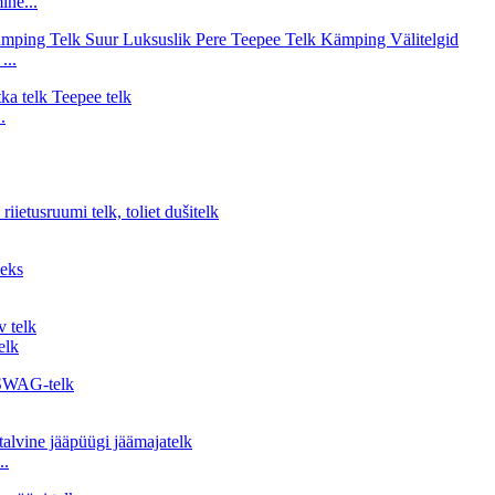
ine...
...
.
elk
..