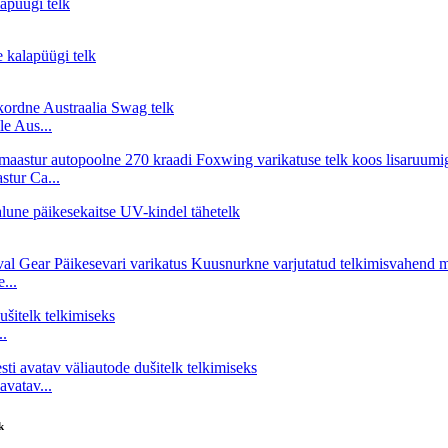
e Aus...
tur Ca...
...
..
vatav...
k