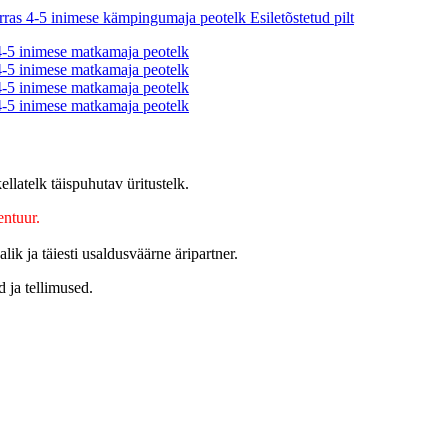
latelk täispuhutav üritustelk.
ntuur.
ik ja täiesti usaldusväärne äripartner.
 ja tellimused.