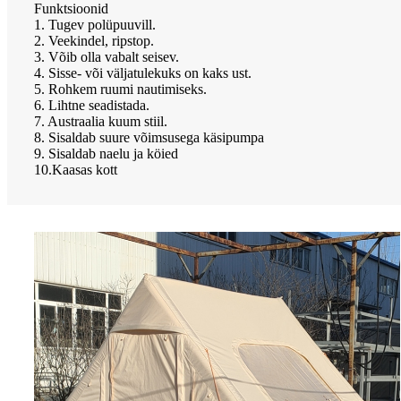
Funktsioonid
1. Tugev polüpuuvill.
2. Veekindel, ripstop.
3. Võib olla vabalt seisev.
4. Sisse- või väljatulekuks on kaks ust.
5. Rohkem ruumi nautimiseks.
6. Lihtne seadistada.
7. Austraalia kuum stiil.
8. Sisaldab suure võimsusega käsipumpa
9. Sisaldab naelu ja köied
10.Kaasas kott