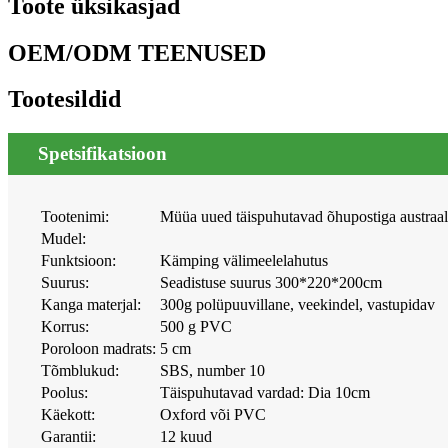
Toote üksikasjad
OEM/ODM TEENUSED
Tootesildid
Spetsifikatsioon
Tootenimi:
Müüa uued täispuhutavad õhupostiga austraali
Mudel:
Funktsioon:
Kämping välimeelelahutus
Suurus:
Seadistuse suurus 300*220*200cm
Kanga materjal:
300g polüpuuvillane, veekindel, vastupidav
Korrus:
500 g PVC
Poroloon madrats:
5 cm
Tõmblukud:
SBS, number 10
Poolus:
Täispuhutavad vardad: Dia 10cm
Käekott:
Oxford või PVC
Garantii:
12 kuud