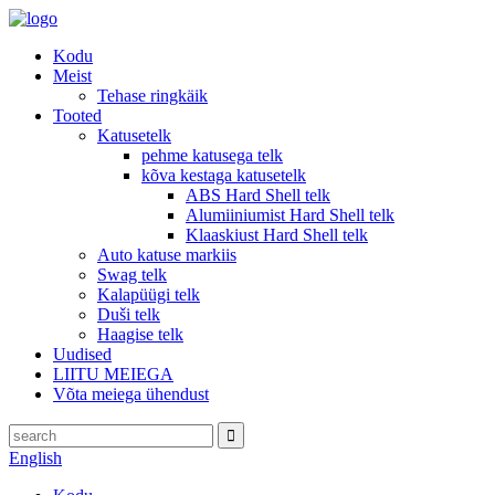
Kodu
Meist
Tehase ringkäik
Tooted
Katusetelk
pehme katusega telk
kõva kestaga katusetelk
ABS Hard Shell telk
Alumiiniumist Hard Shell telk
Klaaskiust Hard Shell telk
Auto katuse markiis
Swag telk
Kalapüügi telk
Duši telk
Haagise telk
Uudised
LIITU MEIEGA
Võta meiega ühendust
English