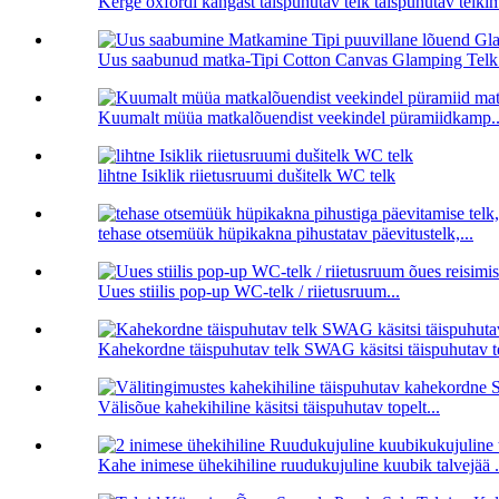
Kerge oxfordi kangast täispuhutav telk täispuhutav telkim
Uus saabunud matka-Tipi Cotton Canvas Glamping Telk 
Kuumalt müüa matkalõuendist veekindel püramiidkamp..
lihtne Isiklik riietusruumi dušitelk WC telk
tehase otsemüük hüpikakna pihustatav päevitustelk,...
Uues stiilis pop-up WC-telk / riietusruum...
Kahekordne täispuhutav telk SWAG käsitsi täispuhutav t
Välisõue kahekihiline käsitsi täispuhutav topelt...
Kahe inimese ühekihiline ruudukujuline kuubik talvejää .