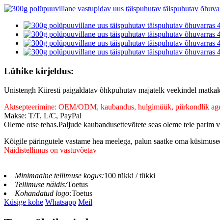
Lühike kirjeldus:
Unistengh Kiiresti paigaldatav õhkpuhutav majatelk veekindel matkakel
Aktsepteerimine: OEM/ODM, kaubandus, hulgimüük, piirkondlik age
Makse: T/T, L/C, PayPal
Oleme otse tehas.Paljude kaubandusettevõtete seas oleme teie parim val
Kõigile päringutele vastame hea meelega, palun saatke oma küsimused
Näidistellimus on vastuvõetav
Minimaalne tellimuse kogus:
100 tükki / tükki
Tellimuse näidis:
Toetus
Kohandatud logo:
Toetus
Küsige kohe
Whatsapp
Meil