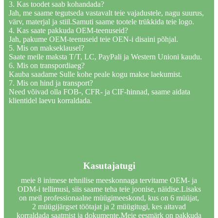
3. Kas toodet saab kohandada?
Jah, me saame tegutseda vastavalt teie vajadustele, nagu suurus,
värv, materjal ja stiil.Samuti saame tootele trükkida teie logo.
4. Kas saate pakkuda OEM-teenuseid?
Jah, pakume OEM-teenuseid teie OEN-i disaini põhjal.
5. Mis on makseklausel?
Saate meile maksta T/T, LC, PayPali ja Western Unioni kaudu.
6. Mis on transpordiaeg?
Kauba saadame Sulle kohe peale kogu makse laekumist.
7. Mis on hind ja transport?
Need võivad olla FOB-, CFR- ja CIF-hinnad, saame aidata
klientidel laevu korraldada.
Kasutajatugi
meie 8 inimese tehnilise meeskonnaga tervitame OEM- ja
ODM-i tellimusi, siis saame teha teie joonise, näidise.Lisaks
on meil professionaalne müügimeeskond, kus on 6 müüjat,
2 müügijärgset töötajat ja 2 müügitugi, kes aitavad
korraldada saatmist ja dokumente.Meie eesmärk on pakkuda