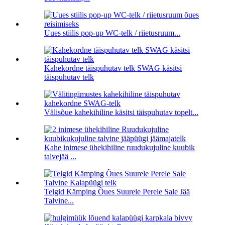
Uues stiilis pop-up WC-telk / riietusruum...
Kahekordne täispuhutav telk SWAG käsitsi
täispuhutav telk
Välisõue kahekihiline käsitsi täispuhutav topelt...
Kahe inimese ühekihiline ruudukujuline kuubik
talvejää ...
Telgid Kämping Õues Suurele Perele Sale Jää
Talvine...