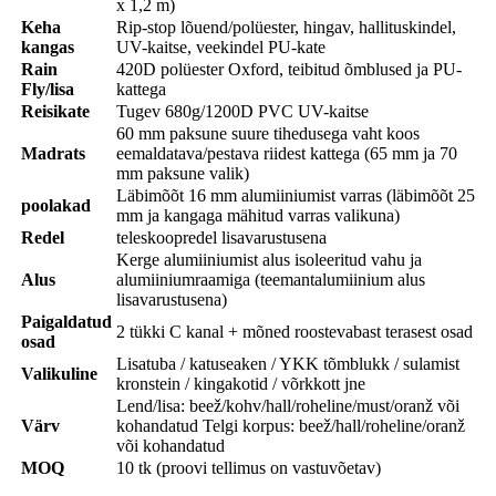
x 1,2 m)
Keha
Rip-stop lõuend/polüester, hingav, hallituskindel,
kangas
UV-kaitse, veekindel PU-kate
Rain
420D polüester Oxford, teibitud õmblused ja PU-
Fly/lisa
kattega
Reisikate
Tugev 680g/1200D PVC UV-kaitse
60 mm paksune suure tihedusega vaht koos
Madrats
eemaldatava/pestava riidest kattega (65 mm ja 70
mm paksune valik)
Läbimõõt 16 mm alumiiniumist varras (läbimõõt 25
poolakad
mm ja kangaga mähitud varras valikuna)
Redel
teleskoopredel lisavarustusena
Kerge alumiiniumist alus isoleeritud vahu ja
Alus
alumiiniumraamiga (teemantalumiinium alus
lisavarustusena)
Paigaldatud
2 tükki C kanal + mõned roostevabast terasest osad
osad
Lisatuba / katuseaken / YKK tõmblukk / sulamist
Valikuline
kronstein / kingakotid / võrkkott jne
Lend/lisa: beež/kohv/hall/roheline/must/oranž või
Värv
kohandatud Telgi korpus: beež/hall/roheline/oranž
või kohandatud
MOQ
10 tk (proovi tellimus on vastuvõetav)