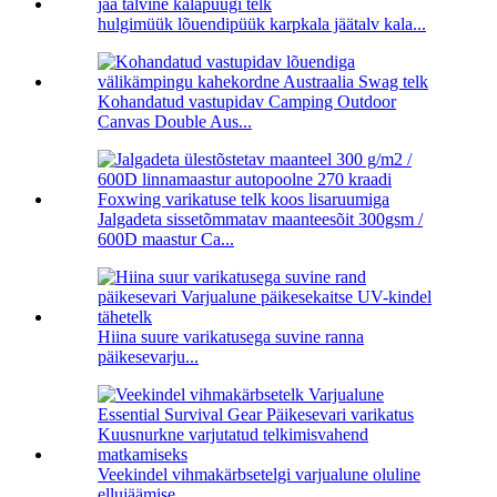
hulgimüük lõuendipüük karpkala jäätalv kala...
Kohandatud vastupidav Camping Outdoor
Canvas Double Aus...
Jalgadeta sissetõmmatav maanteesõit 300gsm /
600D maastur Ca...
Hiina suure varikatusega suvine ranna
päikesevarju...
Veekindel vihmakärbsetelgi varjualune oluline
ellujäämise...