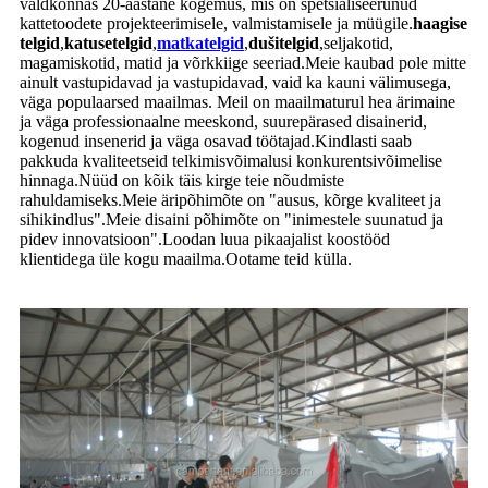
valdkonnas 20-aastane kogemus, mis on spetsialiseerunud
kattetoodete projekteerimisele, valmistamisele ja müügile.
haagise
telgid
,
katusetelgid
,
matkatelgid
,
dušitelgid
,seljakotid,
magamiskotid, matid ja võrkkiige seeriad.Meie kaubad pole mitte
ainult vastupidavad ja vastupidavad, vaid ka kauni välimusega,
väga populaarsed maailmas. Meil ​​on maailmaturul hea ärimaine
ja väga professionaalne meeskond, suurepärased disainerid,
kogenud insenerid ja väga osavad töötajad.Kindlasti saab
pakkuda kvaliteetseid telkimisvõimalusi konkurentsivõimelise
hinnaga.Nüüd on kõik täis kirge teie nõudmiste
rahuldamiseks.Meie äripõhimõte on "ausus, kõrge kvaliteet ja
sihikindlus".Meie disaini põhimõte on "inimestele suunatud ja
pidev innovatsioon".Loodan luua pikaajalist koostööd
klientidega üle kogu maailma.Ootame teid külla.