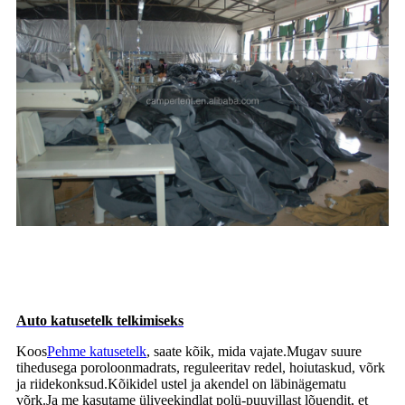
Auto katusetelk telkimiseks
Koos
Pehme katusetelk
, saate kõik, mida vajate.Mugav suure
tihedusega poroloonmadrats, reguleeritav redel, hoiutaskud, võrk
ja riidekonksud.Kõikidel ustel ja akendel on läbinägematu
võrk.Ja me kasutame üliveekindlat polü-puuvillast lõuendit, et