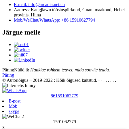
E-mail: info@arcadia.net.cn
Aadress: Kangjiawu tööstuspiirkond, Guani maakond, Hebei
provints, Hiina
Mob/WeChat/WhatsApp: +86 15910627794
Järgne meile
Päring
Nüüd
& Hankige rohkem teavet, mida soovite teada.
Päring
© Autoriõigus – 2019-2022 : Kõik õigused kaitstud.
- - , , , , , ,
861591062779
E-post
Mob
skype
1591062779
x