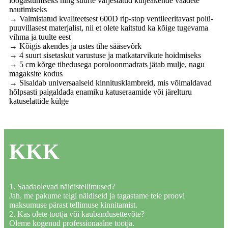
lõõgastumiseks ning suurte varjestatud küljeakende vaadete
nautimiseks
→ Valmistatud kvaliteetsest 600D rip-stop ventileeritavast polü-
puuvillasest materjalist, nii et olete kaitstud ka kõige tugevama
vihma ja tuulte eest
→ Kõigis akendes ja ustes tihe sääsevõrk
→ 4 suurt sisetaskut varustuse ja matkatarvikute hoidmiseks
→ 5 cm kõrge tihedusega poroloonmadrats jätab mulje, nagu
magaksite kodus
→ Sisaldab universaalseid kinnitusklambreid, mis võimaldavad
hõlpsasti paigaldada enamiku katuseraamide või järelturu
katuselattide külge
KKK
1. Saadaolevad näidistellimused?
Jah, me pakume telgi näidiseid ja tagastame teie proovi
maksumuse pärast tellimuse kinnitamist.
2. Kas olete tootja või kaubandusettevõte?
Oleme kogenud professionaalne tootja.