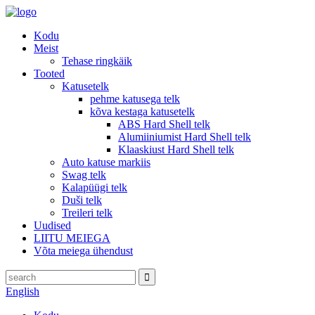
Kodu
Meist
Tehase ringkäik
Tooted
Katusetelk
pehme katusega telk
kõva kestaga katusetelk
ABS Hard Shell telk
Alumiiniumist Hard Shell telk
Klaaskiust Hard Shell telk
Auto katuse markiis
Swag telk
Kalapüügi telk
Duši telk
Treileri telk
Uudised
LIITU MEIEGA
Võta meiega ühendust
English