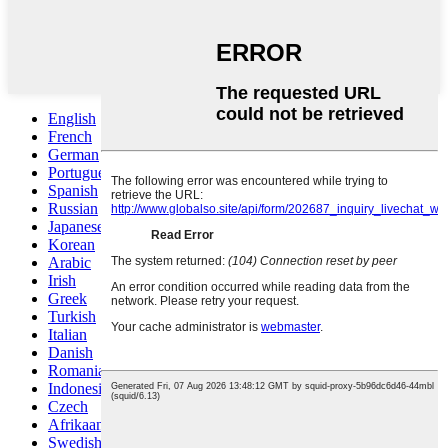
English
French
German
Portuguese
Spanish
Russian
Japanese
Korean
Arabic
Irish
Greek
Turkish
Italian
Danish
Romanian
Indonesian
Czech
Afrikaans
Swedish