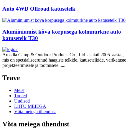
Auto 4WD Offroad katusetelk
Alumiiniumist kõva korpusega kolmnurkne auto
katusetelk T30
Arcadia Camp & Outdoor Products Co., Ltd. asutati 2005. aastal,
mis on spetsialiseerunud haagiste telkide, katusetelkide, varikatuste
projekteerimisele ja tootmisele......
Teave
Meist
Tooted
Uudised
LIITU MEIEGA
Võta meiega ühendust
Võta meiega ühendust