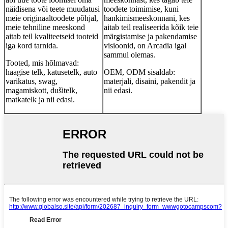
näidisena või teete muudatusi
toodete toimimise, kuni
meie originaaltoodete põhjal,
hankimismeeskonnani, kes
meie tehniline meeskond
aitab teil realiseerida kõik teie
aitab teil kvaliteetseid tooteid
märgistamise ja pakendamise
iga kord tarnida.
visioonid, on Arcadia igal
sammul olemas.
Tooted, mis hõlmavad:
haagise telk, katusetelk, auto
OEM, ODM sisaldab:
varikatus, swag,
materjali, disaini, pakendit ja
magamiskott, dušitelk,
nii edasi.
matkatelk ja nii edasi.