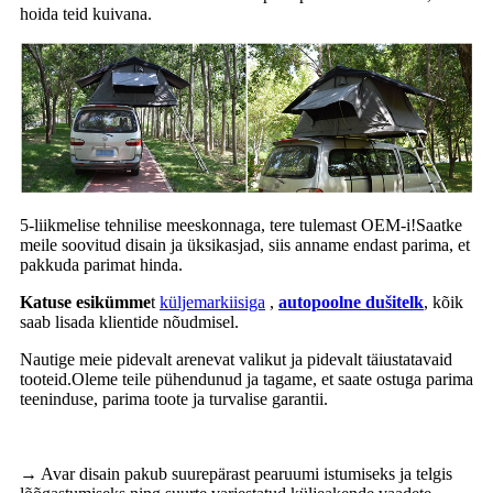
hoida teid kuivana.
5-liikmelise tehnilise meeskonnaga, tere tulemast OEM-i!Saatke
meile soovitud disain ja üksikasjad, siis anname endast parima, et
pakkuda parimat hinda.
Katuse esikümme
t
küljemarkiisiga
,
autopoolne dušitelk
, kõik
saab lisada klientide nõudmisel.
Nautige meie pidevalt arenevat valikut ja pidevalt täiustatavaid
tooteid.Oleme teile pühendunud ja tagame, et saate ostuga parima
teeninduse, parima toote ja turvalise garantii.
→ Avar disain pakub suurepärast pearuumi istumiseks ja telgis