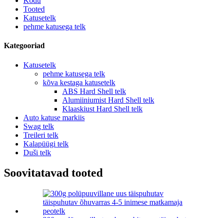
Kodu
Tooted
Katusetelk
pehme katusega telk
Kategooriad
Katusetelk
pehme katusega telk
kõva kestaga katusetelk
ABS Hard Shell telk
Alumiiniumist Hard Shell telk
Klaaskiust Hard Shell telk
Auto katuse markiis
Swag telk
Treileri telk
Kalapüügi telk
Duši telk
Soovitatavad tooted