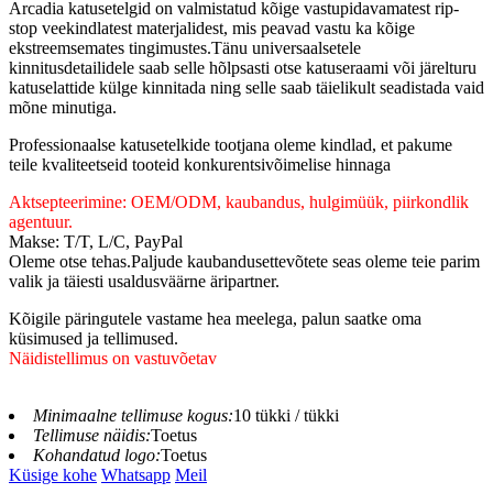
Arcadia katusetelgid on valmistatud kõige vastupidavamatest rip-
stop veekindlatest materjalidest, mis peavad vastu ka kõige
ekstreemsemates tingimustes.Tänu universaalsetele
kinnitusdetailidele saab selle hõlpsasti otse katuseraami või järelturu
katuselattide külge kinnitada ning selle saab täielikult seadistada vaid
mõne minutiga.
Professionaalse katusetelkide tootjana oleme kindlad, et pakume
teile kvaliteetseid tooteid konkurentsivõimelise hinnaga
Aktsepteerimine: OEM/ODM, kaubandus, hulgimüük, piirkondlik
agentuur.
Makse: T/T, L/C, PayPal
Oleme otse tehas.Paljude kaubandusettevõtete seas oleme teie parim
valik ja täiesti usaldusväärne äripartner.
Kõigile päringutele vastame hea meelega, palun saatke oma
küsimused ja tellimused.
Näidistellimus on vastuvõetav
Minimaalne tellimuse kogus:
10 tükki / tükki
Tellimuse näidis:
Toetus
Kohandatud logo:
Toetus
Küsige kohe
Whatsapp
Meil