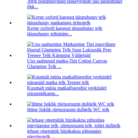
300g polüpuuvillast raskeveokite uus täispuhutav
õhk...
Kerge oxfordi kangast täispuhutav telk
täispuhutav telkimine...
Uus saabunud matka-Tipi Cotton Canvas
Glamping Telk ...
Kuumalt müüa matkalõuendist veekindel
püramiidkamp...
lihtne Isiklik riietusruumi dušitelk WC telk
tehase otsemüük hüpikakna pihustatav
päevitustelk,...