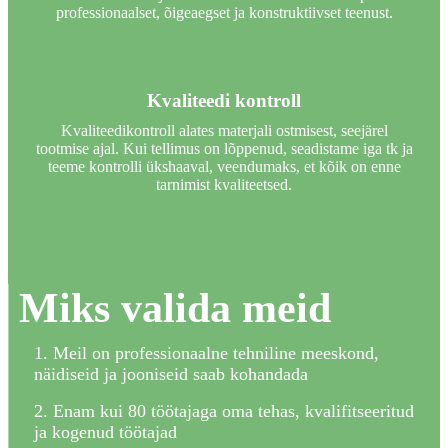
professionaalset, õigeaegset ja konstruktiivset teenust.
Kvaliteedi kontroll
Kvaliteedikontroll alates materjali ostmisest, seejärel
tootmise ajal. Kui tellimus on lõppenud, seadistame iga tk ja
teeme kontrolli ükshaaval, veendumaks, et kõik on enne
tarnimist kvaliteetsed.
Miks valida meid
1. Meil ​​on professionaalne tehniline meeskond,
näidiseid ja jooniseid saab kohandada
2. Enam kui 80 töötajaga oma tehas, kvalifitseeritud
ja kogenud töötajad