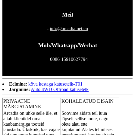
Meil
-
info@arcadia.net.cn
Mob/Whatsapp/Wechat
- 0086-15910627794
Eelmine:
kõva kestaga katusetelk-T01
Järgmine:
Auto 4WD Offroad katusetelk
PRIVAATNE
KOHALDATUD DISAIN
MÄRGISTAMINE
Arcadia on uhke selle üle, et
Soovime aidata teil luua
aitab klientidel oma
täpselt sellise toote, nagu
kaubamärgiga tooteid
olete alati ette
täiustada. Ükskõik, kas vajate
kujutanud.Alates tehnilisest
abi uue toote loomisel oma
meeskonnast, kes tagab teie